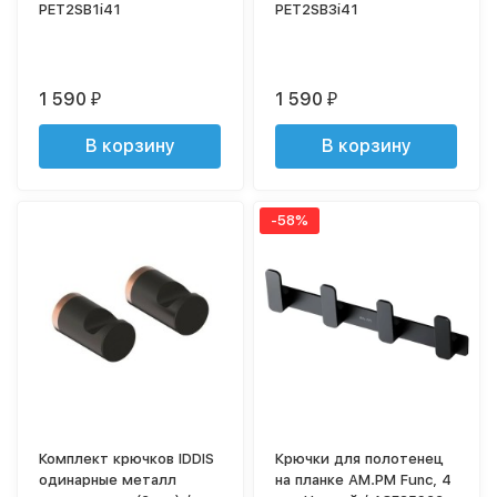
PET2SB1i41
PET2SB3i41
1 590
1 590
₽
₽
В корзину
В корзину
-58%
Комплект крючков IDDIS
Крючки для полотенец
одинарные металл
на планке AM.PM Func, 4