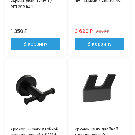
черные упак. (2шт.) /
шт. Черный / A8F35922
PET2SR1i41
1 350
3 690
8 890
₽
₽
₽
В корзину
В корзину
Крючок GFmark двойной
Крючок IDDIS двойной
металл черный / 82114
металл черный /