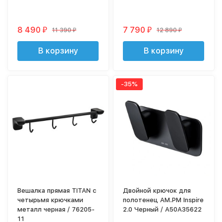
8 490
7 790
11 390
12 890
₽
₽
₽
₽
В корзину
В корзину
-35%
Вешалка прямая TITAN с
Двойной крючок для
четырьмя крючками
полотенец AM.PM Inspire
металл черная / 76205-
2.0 Черный / A50A35622
11