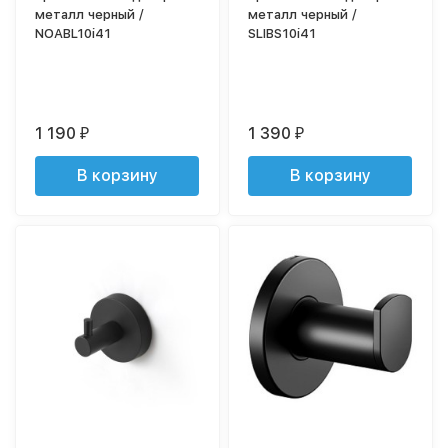
металл черный /
металл черный /
NOABL10i41
SLIBS10i41
1 190
1 390
₽
₽
В корзину
В корзину