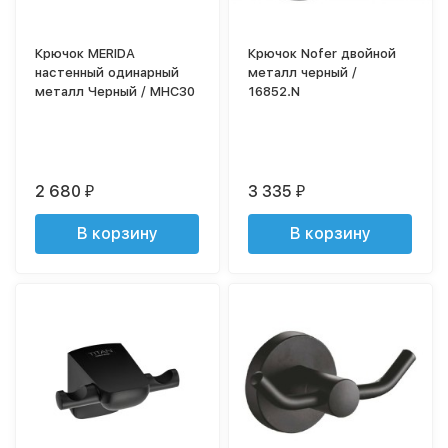
Крючок MERIDA
Крючок Nofer двойной
настенный одинарный
металл черный /
металл Черный / MHC30
16852.N
2 680
3 335
₽
₽
В корзину
В корзину