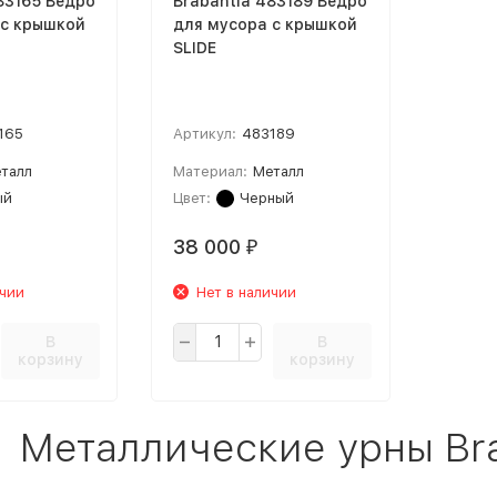
83165 Ведро
Brabantia 483189 Ведро
 с крышкой
для мусора с крышкой
SLIDE
165
Артикул:
483189
талл
Материал:
Металл
ый
Цвет:
Черный
38 000
₽
ичии
Нет в наличии
В
В
корзину
корзину
Металлические урны Brab