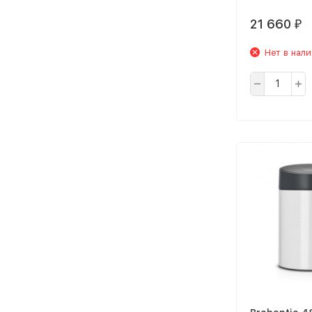
21 660
₽
Нет в нал