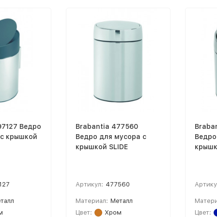
97127 Ведро
Brabantia 477560
Braba
 с крышкой
Ведро для мусора с
Ведро
крышкой SLIDE
крышк
127
Артикул:
477560
Артику
талл
Материал:
Металл
Матери
м
Цвет:
Хром
Цвет: