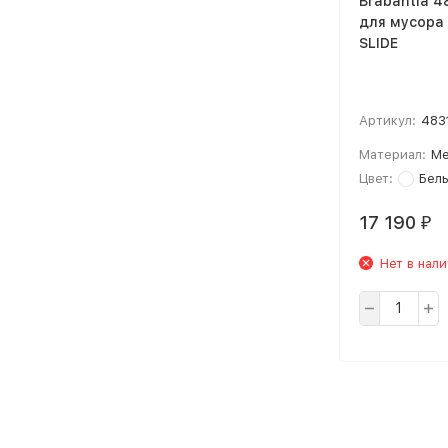
Brabantia 4
для мусора
SLIDE
Артикул:
483
Материал:
Ме
Цвет:
Бел
17 190
₽
Нет в нал