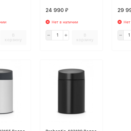
24 990
29 9
₽
ичии
Нет в наличии
Нет
В
В
корзину
корзину