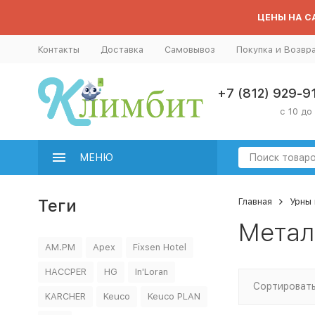
ЦЕНЫ НА СА
Контакты
Доставка
Самовывоз
Покупка и Возвр
+7 (812) 929-9
с 10 до
МЕНЮ
Теги
Главная
Урны 
Метал
AM.PM
Apex
Fixsen Hotel
HACCPER
HG
In'Loran
Сортировать
KARCHER
Keuco
Keuco PLAN