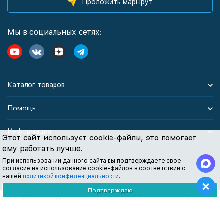
Проложить маршрут
Мы в социальных сетях:
Каталог товаров
Помощь
Информация
Этот сайт использует cookie-файлы, это помогает
ему работать лучше.
При использовании данного сайта вы подтверждаете свое
Политика персональных данных
согласие на использование cookie-файлов в соответствии с
нашей
политикой конфиденциальности
.
Подтверждаю
Все содержимое данного сайта: товары, услуги, цены на них, описания
продукции, статьи и методические рекомендации носят
информационный характер и ни при каких условиях не являются