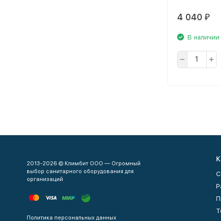
4 040
₽
В наличии
К
2013-2026 © Климбит ООО — Огромный
выбор санитарного оборудования для
С
организаций
Р
П
Т
Политика персональных данных