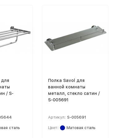
 для
Полка Savol для
наты
ванной комнаты
н / S-
металл, стекло сатин /
S-005691
05644
Артикул:
S-005691
вая сталь
Цвет:
Матовая сталь