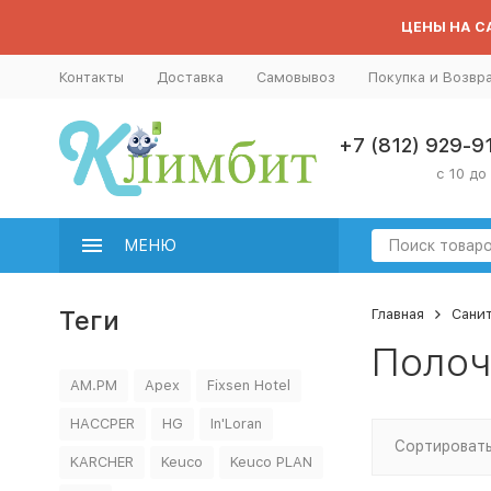
ЦЕНЫ НА СА
Контакты
Доставка
Самовывоз
Покупка и Возвр
+7 (812) 929-9
с 10 до
МЕНЮ
Теги
Главная
Сани
Полоч
AM.PM
Apex
Fixsen Hotel
HACCPER
HG
In'Loran
Сортировать
KARCHER
Keuco
Keuco PLAN