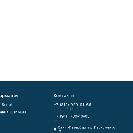
ормация
Контакты
-Script
+7 (812) 929-91-66
с 10 до 16:30
ания КЛИМБИТ
+7 (911) 780-10-05
с 10 до 16:30
Санкт-Петербург, пр. Пархоменко
7А