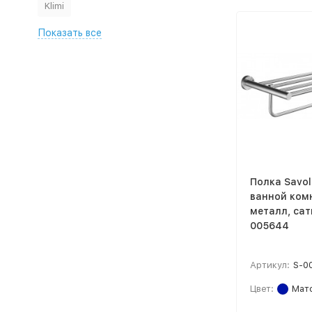
Klimi
Показать все
Полка Savol
ванной ком
металл, сати
005644
Артикул:
S-0
Цвет:
Мато