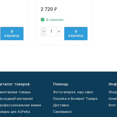
2 720
₽
В наличии
В
В
корзину
корзину
аталог товаров
Помощь
Инф
анитарные товары
Фотогалерея, наш офис
Shop
асходный материал
Покупка и Возврат Товара
Комп
рофессиональная химия
Доставка
Блог
овары для ХоРеКа
Самовывоз