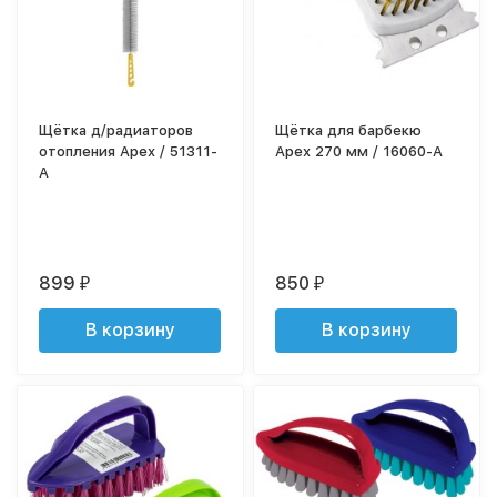
Щётка д/радиаторов
Щётка для барбекю
отопления Apex / 51311-
Apex 270 мм / 16060-A
A
899
850
₽
₽
В корзину
В корзину