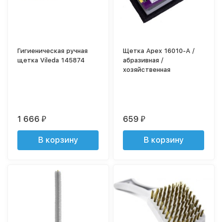
Гигиеническая ручная
Щетка Apex 16010-A /
щетка Vileda 145874
абразивная /
хозяйственная
1 666
659
₽
₽
В корзину
В корзину