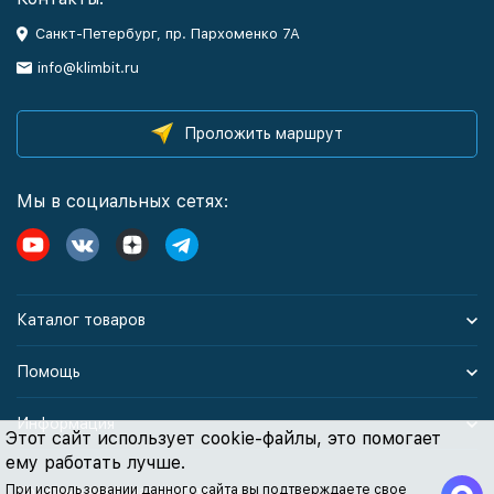
Санкт-Петербург, пр. Пархоменко 7А
info@klimbit.ru
Проложить маршрут
Мы в социальных сетях:
Каталог товаров
Помощь
Информация
Этот сайт использует cookie-файлы, это помогает
ему работать лучше.
При использовании данного сайта вы подтверждаете свое
Политика персональных данных