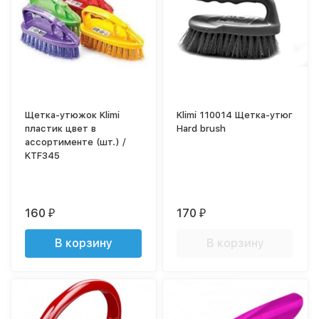
Щетка-утюжок Klimi
Klimi 110014 Щетка-утюг
пластик цвет в
Hard brush
ассортименте (шт.) /
KTF345
160
170
₽
₽
В корзину
В корзину