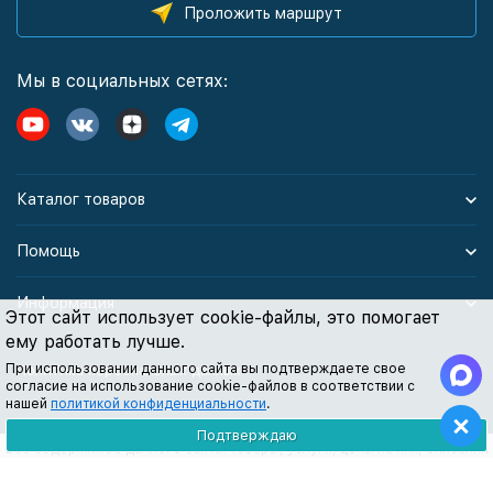
Проложить маршрут
Мы в социальных сетях:
Каталог товаров
Помощь
Информация
Этот сайт использует cookie-файлы, это помогает
ему работать лучше.
При использовании данного сайта вы подтверждаете свое
Политика персональных данных
согласие на использование cookie-файлов в соответствии с
нашей
политикой конфиденциальности
.
Подтверждаю
Все содержимое данного сайта: товары, услуги, цены на них, описания
продукции, статьи и методические рекомендации носят
информационный характер и ни при каких условиях не являются