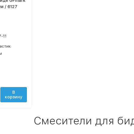
биде GFmark
м / 6127
7-11
астик
м
В
корзину
Смесители для би