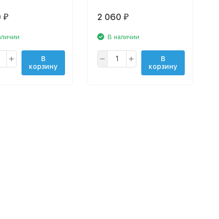
0
2 060
₽
₽
аличии
В наличии
В
В
корзину
корзину