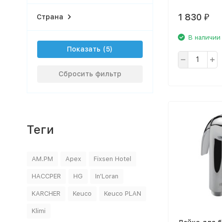
1 830
Страна
₽
В наличии
Показать
Сбросить фильтр
Теги
AM.PM
Apex
Fixsen Hotel
HACCPER
HG
In'Loran
KARCHER
Keuco
Keuco PLAN
Klimi