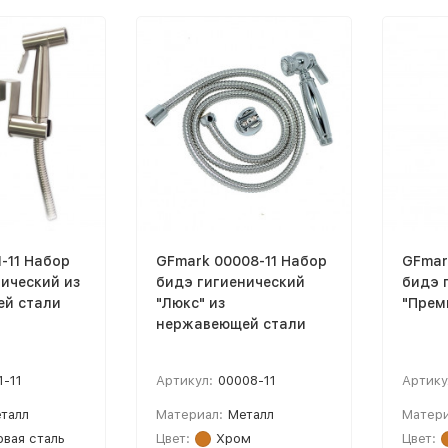
-11 Набор
GFmark 00008-11 Набор
GFmar
ический из
бидэ гигиенический
бидэ 
й стали
"Люкс" из
"Прем
нержавеющей стали
1-11
Артикул:
00008-11
Артику
талл
Материал:
Металл
Матери
вая сталь
Цвет:
Хром
Цвет: