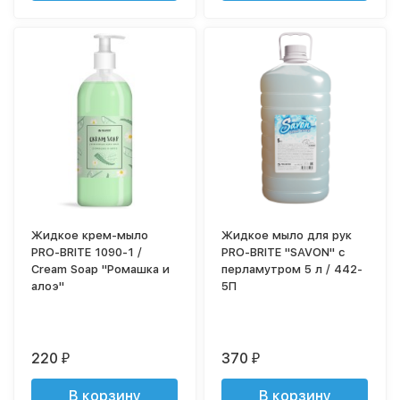
Жидкое крем-мыло
Жидкое мыло для рук
PRO-BRITE 1090-1 /
PRO-BRITE "SAVON" с
Cream Soap "Ромашка и
перламутром 5 л / 442-
алоэ"
5П
220
370
₽
₽
В корзину
В корзину