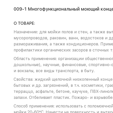
009-1 Многофункциональный моющий концен
О ТОВАРЕ:
Назначение: для мойки полов и стен, а также в
мусоропроводов, раковин, ванн, водостоков и д
размораживания, а также кондиционеров. Приме
профилактики органических засоров в сточных т
Область применения: организации общественног
дошкольные), научные, финансовые, спортивно-
и вокзалы, все виды транспорта, в быту.
Свойства: жидкий щелочной низкопенный концен
бытовых и др. загрязнений, в т.ч. косметики, гр
терраццо, асфальте, бетоне, каучуке, ПВХ-линол
запахи. Отбеливает пластик. Пожаро- и взрывоб
Способ применения: использовать с поломоечно
мойки 20-60°С. Нанести на поверхность и вытер