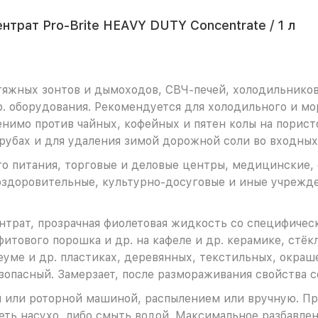
трат Pro-Brite HEAVY DUTY Concentrate / 1 л
ытяжных зонтов и дымоходов, СВЧ-печей, холодильников,
р. оборудования. Рекомендуется для холодильного и м
нимо против чайных, кофейных и пятен колы на порис
рубах и для удаления зимой дорожной соли во входных
о питания, торговые и деловые центры, медицинские, 
оздоровительные, культурно-досуговые и иные учреж
трат, прозрачная фиолетовая жидкость со специфическ
афитового порошка и др. на кафеле и др. керамике, стёк
еуме и др. пластиках, деревянных, текстильных, окраш
езопасный. Замерзает, после размораживания свойства с
й или роторной машиной, распылением или вручную. П
еть насухо, либо смыть водой. Максимальное разбавлен