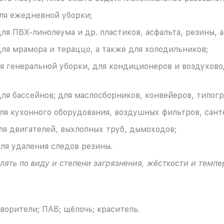
для ежедневной уборки;
для ПВХ-линолеума и др. пластиков, асфальта, резины, 
для мрамора и тераццо, а также для холодильников;
ля генеральной уборки, для кондиционеров и воздухов
для бассейнов; для маслосборников, конвейеров, типог
для кухонного оборудования, воздушных фильтров, сант
для двигателей, выхлопных труб, дымоходов;
для удаления следов резины.
ть по виду и степени загрязнения, жёсткости и темпер
творители; ПАВ; щёлочь; краситель.