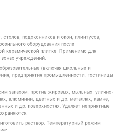
 столов, подоконников и окон, плинтусов,
орозильного оборудования после
той керамической плитке. Применимо для
 зонах учреждений.
образовательные (включая школьные и
дения, предприятия промышленности, гостиницы
им запахом, против жировых, мыльных, улично-
лах, алюминии, цветных и др. металлах, камне,
енных и др. поверхностях. Удаляет неприятные
охраняются.
риготовить раствор. Температурный режим
ие: