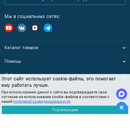
Мы в социальных сетях:
Каталог товаров
Помощь
Информация
Этот сайт использует cookie-файлы, это помогает
ему работать лучше.
При использовании данного сайта вы подтверждаете свое
Политика персональных данных
согласие на использование cookie-файлов в соответствии с
нашей
политикой конфиденциальности
.
Подтверждаю
Все содержимое данного сайта: товары, услуги, цены на них, описания
продукции, статьи и методические рекомендации носят
информационный характер и ни при каких условиях не являются
публичной офертой, признаки которой прописаны в статье 437 ГК РФ