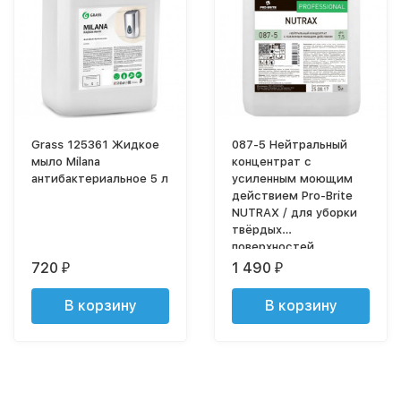
Grass 125361 Жидкое
087-5 Нейтральный
мыло Milana
концентрат c
антибактериальное 5 л
усиленным моющим
действием Pro-Brite
NUTRAX / для уборки
твёрдых
поверхностей,
глянцевых полов / 5 л
720
1 490
₽
₽
В корзину
В корзину