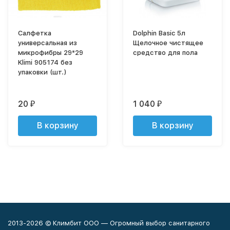
Салфетка
Dolphin Basic 5л
универсальная из
Щелочное чистящее
микрофибры 29*29
средство для пола
Klimi 905174 без
упаковки (шт.)
20
1 040
₽
₽
В корзину
В корзину
2013-2026 © Климбит ООО — Огромный выбор санитарного