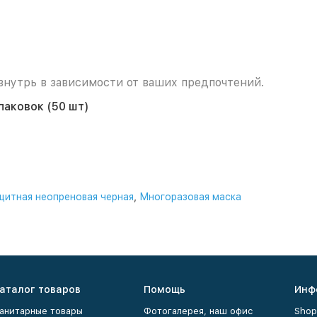
нутрь в зависимости от ваших предпочтений.
упаковок (50 шт)
итная неопреновая черная
,
Многоразовая маска
аталог товаров
Помощь
Инф
анитарные товары
Фотогалерея, наш офис
Shop