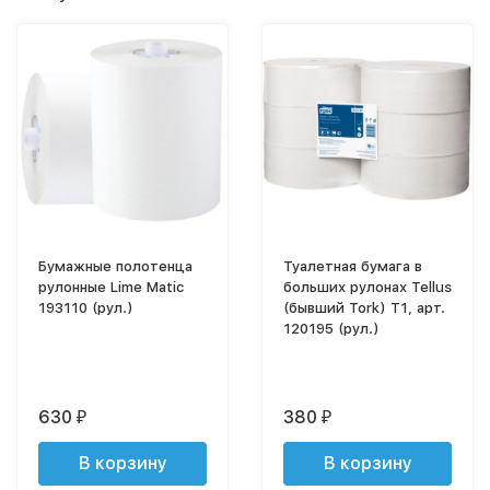
Бумажные полотенца
Туалетная бумага в
рулонные Lime Matic
больших рулонах Tellus
193110 (рул.)
(бывший Tork) T1, арт.
120195 (рул.)
630
380
₽
₽
В корзину
В корзину