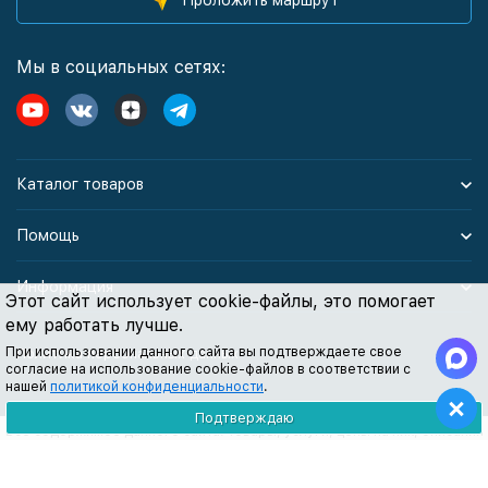
Проложить маршрут
Мы в социальных сетях:
Каталог товаров
Помощь
Информация
Этот сайт использует cookie-файлы, это помогает
ему работать лучше.
При использовании данного сайта вы подтверждаете свое
Политика персональных данных
согласие на использование cookie-файлов в соответствии с
нашей
политикой конфиденциальности
.
Подтверждаю
Все содержимое данного сайта: товары, услуги, цены на них, описания
продукции, статьи и методические рекомендации носят
информационный характер и ни при каких условиях не являются