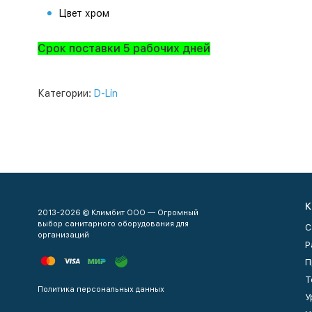
Цвет
хром
Срок поставки 5 рабочих дней
Категории:
D-Lin
К
2013-2026 © Климбит ООО — Огромный
выбор санитарного оборудования для
С
организаций
Р
П
Т
Политика персональных данных
У