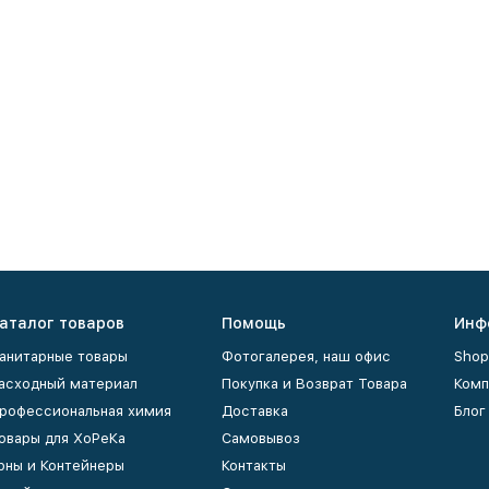
аталог товаров
Помощь
Инф
анитарные товары
Фотогалерея, наш офис
Shop
асходный материал
Покупка и Возврат Товара
Комп
рофессиональная химия
Доставка
Блог
овары для ХоРеКа
Самовывоз
рны и Контейнеры
Контакты