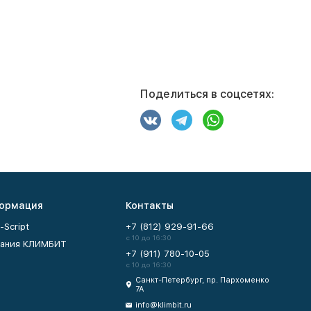
Поделиться в соцсетях:
ормация
Контакты
-Script
+7 (812) 929-91-66
с 10 до 16:30
ания КЛИМБИТ
+7 (911) 780-10-05
с 10 до 16:30
Санкт-Петербург, пр. Пархоменко
7А
info@klimbit.ru