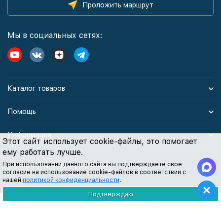
Проложить маршрут
Мы в социальных сетях:
Каталог товаров
Помощь
Информация
Этот сайт использует cookie-файлы, это помогает
ему работать лучше.
При использовании данного сайта вы подтверждаете свое
Политика персональных данных
согласие на использование cookie-файлов в соответствии с
нашей
политикой конфиденциальности
.
Подтверждаю
Все содержимое данного сайта: товары, услуги, цены на них, описания
продукции, статьи и методические рекомендации носят
информационный характер и ни при каких условиях не являются