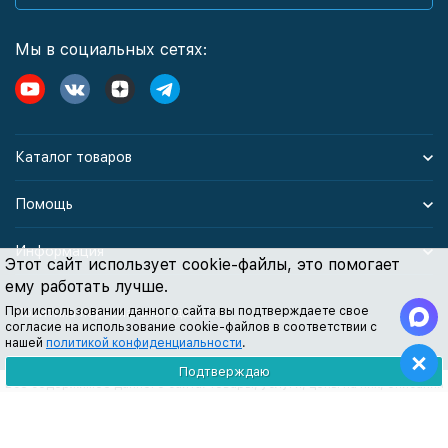
Мы в социальных сетях:
Каталог товаров
Помощь
Информация
Этот сайт использует cookie-файлы, это помогает
ему работать лучше.
При использовании данного сайта вы подтверждаете свое
Политика персональных данных
согласие на использование cookie-файлов в соответствии с
нашей
политикой конфиденциальности
.
Подтверждаю
Все содержимое данного сайта: товары, услуги, цены на них, описания
продукции, статьи и методические рекомендации носят
информационный характер и ни при каких условиях не являются
публичной офертой, признаки которой прописаны в статье 437 ГК РФ