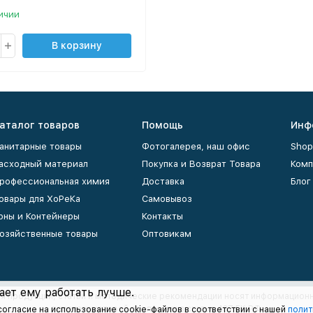
ичии
В корзину
аталог товаров
Помощь
Инф
анитарные товары
Фотогалерея, наш офис
Shop
асходный материал
Покупка и Возврат Товара
Комп
рофессиональная химия
Доставка
Блог
овары для ХоРеКа
Самовывоз
рны и Контейнеры
Контакты
озяйственные товары
Оптовикам
ает ему работать лучше.
ия продукции, статьи и методические рекомендации носят информационн
признаки которой прописаны в статье 437 ГК РФ
согласие на использование cookie-файлов в соответствии с нашей
полит