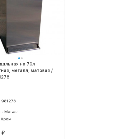
дальная на 70л
ная, металл, матовая /
i 981278
981278
л:
Металл
Хром
0
₽