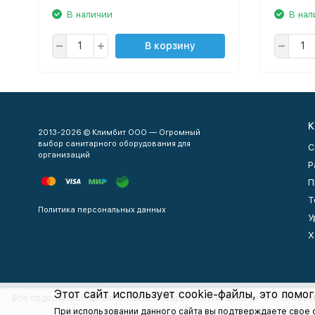
В наличии
В нал
В корзину
К
2013-2026 © Климбит ООО — Огромный
выбор санитарного оборудования для
С
организаций
Р
П
Т
Политика персональных данных
У
Х
Этот сайт использует cookie-файлы, это помог
Все содержимое данного сайта: товары, услуги, цены на них, описан
При использовании данного сайта вы подтверждаете свое 