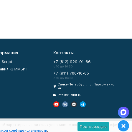
ормация
Контакты
-Script
+7 (812) 929-91-66
с 10 до 16:30
ания КЛИМБИТ
+7 (911) 780-10-05
с 10 до 16:30
Санкт-Петербург, пр. Пархоменко
7А
info@klimbit.ru
ый характер и ни при каких условиях не являются публичной офертой,
Подтверждаю
икой конфиденциальности
.