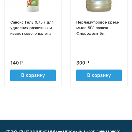
Санокс Гель 0,75 / для
Перламутровое крем-
удаления ржавчины и
мыло БЕЗ запаха
известкового налёта
Флородель 5л.
140
300
₽
₽
В корзину
В корзину
2013-2026 © Климбит ООО — Огромный выбор санитарного