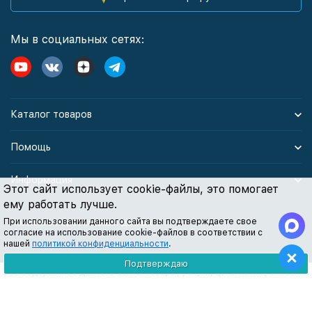
Мы в социальных сетях:
Каталог товаров
Помощь
Информация
Этот сайт использует cookie-файлы, это помогает
ему работать лучше.
При использовании данного сайта вы подтверждаете свое
Политика персональных данных
согласие на использование cookie-файлов в соответствии с
нашей
политикой конфиденциальности
.
Подтверждаю
Все содержимое данного сайта: товары, услуги, цены на них, описания
продукции, статьи и методические рекомендации носят
информационный характер и ни при каких условиях не являются
публичной офертой, признаки которой прописаны в статье 437 ГК РФ