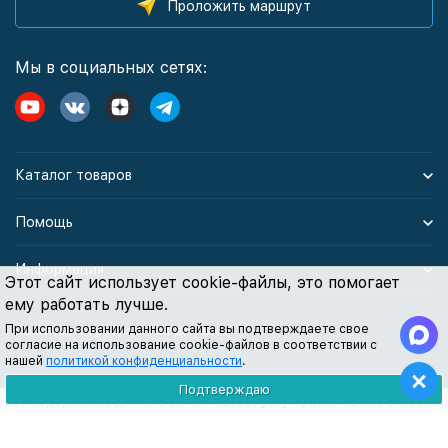
Проложить маршрут
Мы в социальных сетях:
Каталог товаров
Помощь
Информация
Этот сайт использует cookie-файлы, это помогает
ему работать лучше.
При использовании данного сайта вы подтверждаете свое
Политика персональных данных
согласие на использование cookie-файлов в соответствии с
нашей
политикой конфиденциальности
.
Подтверждаю
Все содержимое данного сайта: товары, услуги, цены на них, описания
продукции, статьи и методические рекомендации носят
информационный характер и ни при каких условиях не являются