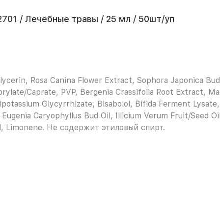
701 / Лечебные травы / 25 мл / 50шт/уп
ycerin, Rosa Canina Flower Extract, Sophora Japonica Bud 
rylate/Caprate, PVP, Bergenia Crassifolia Root Extract, Ma
Dipotassium Glycyrrhizate, Bisabolol, Bifida Ferment Lysate
 Eugenia Caryophyllus Bud Oil, Illicium Verum Fruit/Seed Oi
ol, Limonene. Не содержит этиловый спирт.