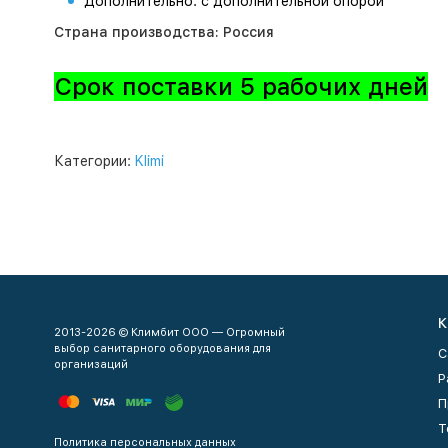
Дополнительно: с дополнительной опорой
Страна производства: Россия
Срок поставки 5 рабочих дней
Категории:
Klimi
К
2013-2026 © Климбит ООО — Огромный
выбор санитарного оборудования для
С
организаций
Р
П
Т
Политика персональных данных