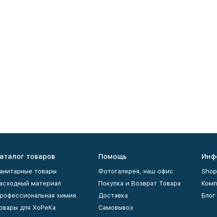
аталог товаров
Помощь
Инф
анитарные товары
Фотогалерея, наш офис
Shop
асходный материал
Покупка и Возврат Товара
Комп
рофессиональная химия
Доставка
Блог
овары для ХоРеКа
Самовывоз