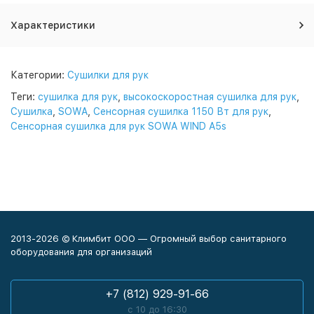
Характеристики
Категории:
Сушилки для рук
Теги:
сушилка для рук
,
высокоскоростная сушилка для рук
,
Сушилка
,
SOWA
,
Сенсорная сушилка 1150 Вт для рук
,
Сенсорная сушилка для рук SOWA WIND A5s
2013-2026 © Климбит ООО — Огромный выбор санитарного
оборудования для организаций
+7 (812) 929-91-66
с 10 до 16:30