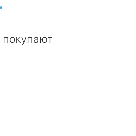
а
 покупают