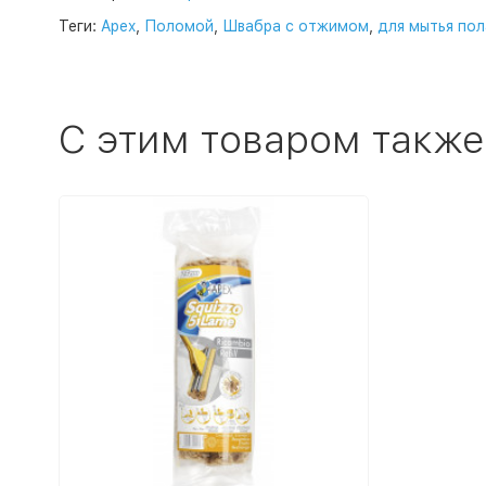
Теги:
Apex
,
Поломой
,
Швабра с отжимом
,
для мытья пол
C этим товаром также