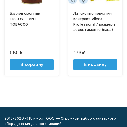
Баллон сменный
Латексные перчатки
DISCOVER ANTI
Контракт Vileda
TOBACCO
Professional / размер в
ассортименте (пара)
580
173
₽
₽
В корзину
В корзину
2013-2026 © Климбит ООО — Огромный выбор санитарного
оборудования для организаций