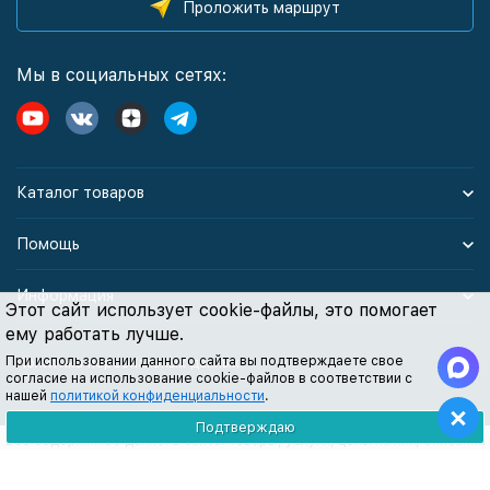
Проложить маршрут
Мы в социальных сетях:
Каталог товаров
Помощь
Информация
Этот сайт использует cookie-файлы, это помогает
ему работать лучше.
При использовании данного сайта вы подтверждаете свое
Политика персональных данных
согласие на использование cookie-файлов в соответствии с
нашей
политикой конфиденциальности
.
Подтверждаю
Все содержимое данного сайта: товары, услуги, цены на них, описания
продукции, статьи и методические рекомендации носят
информационный характер и ни при каких условиях не являются