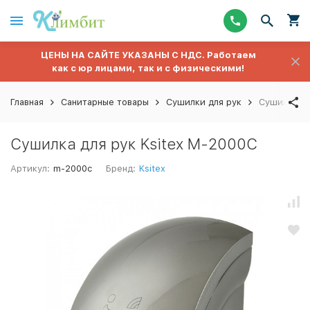
ЦЕНЫ НА САЙТЕ УКАЗАНЫ С НДС. Работаем
как с юр лицами, так и с физическими!
Главная
Санитарные товары
Сушилки для рук
Сушилка дл
Сушилка для рук Ksitex M-2000C
Артикул:
m-2000c
Бренд:
Ksitex