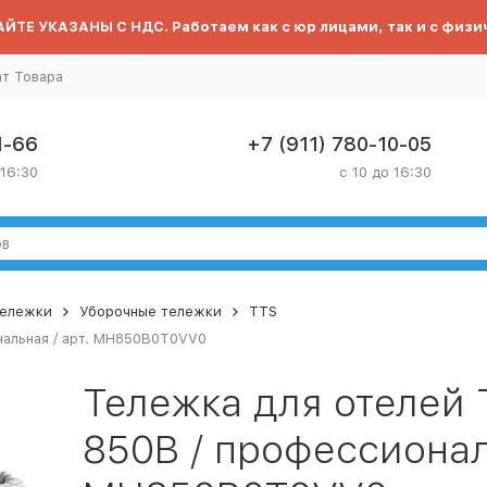
ЙТЕ УКАЗАНЫ С НДС. Работаем как с юр лицами, так и с физи
ат Товара
1-66
+7 (911) 780-10-05
 16:30
с 10 до 16:30
тележки
Уборочные тележки
TTS
альная / арт. MH850B0T0VV0
Тележка для отелей
850B / профессиональ