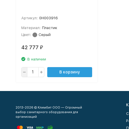
Артикул:
0H003916
Материал:
Пластик
Цвет:
Серый
42 777
₽
В наличии
В корзину
К
2013-2026 © Климбит ООО — Огромный
выбор санитарного оборудования для
С
организаций
Р
П