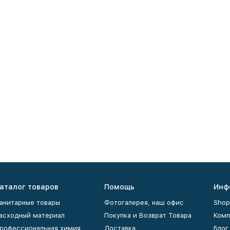
аталог товаров
Помощь
Инф
анитарные товары
Фотогалерея, наш офис
Shop
асходный материал
Покупка и Возврат Товара
Комп
рофессиональная химия
Доставка
Блог