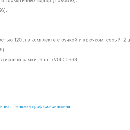
 и герметичных ведер (T590810).
6).
тью 120 л в комплекте с ручкой и крючком, серый, 2 
6).
стиковой рамки, 6 шт (V0500669).
ничная
,
тележка профессиональная