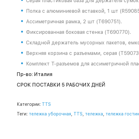
Серая пластиковая база для держателя сумок
Полка с алюминиевой вставкой, 1 шт (R59085
Ассиметричная рамка, 2 шт (T690751).
Фиксированная боковая стенка (T690770).
Складной держатель мусорных пакетов, емкос
Верхняя корзина с разъемами, серая (T59073
Комплект Т-разъемов для ассиметричной пла
Пр-во: Италия
СРОК ПОСТАВКИ 5 РАБОЧИХ ДНЕЙ
Категории:
TTS
Теги:
тележка уборочная
,
TTS
,
тележка
,
тележка гости