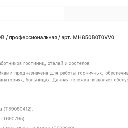
B / профессиональная / арт. MH850B0T0VV0
ботников гостиниц, отелей и хостелов.
ами предназначена для работы горничных, обеспечива
санаториях, больницах. Данная тележка позволяет обслу
м (T59080412).
 (T690795).