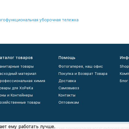
гофункциональная уборочная тележка
аталог товаров
Помощь
Инф
анитарные товары
Фотогалерея, наш офис
Shop
асходный материал
Покупка и Возврат Товара
Комп
рофессиональная химия
Доставка
Блог
овары для ХоРеКа
Самовывоз
рны и Контейнеры
Контакты
озяйственные товары
Оптовикам
ает ему работать лучше.
ия продукции, статьи и методические рекомендации носят информационн