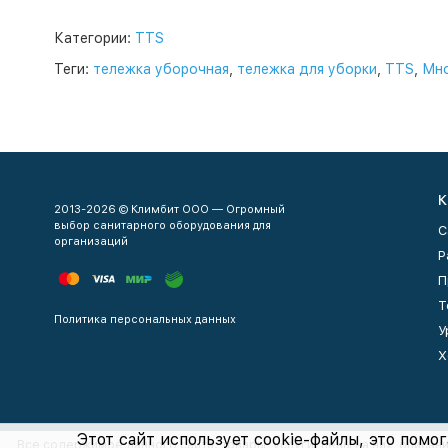
Категории:
TTS
Теги:
тележка уборочная
,
тележка для уборки
,
TTS
,
Мно
К
2013-2026 © Климбит ООО — Огромный
выбор санитарного оборудования для
С
организаций
Р
П
Т
Политика персональных данных
У
Х
Этот сайт использует cookie-файлы, это помог
Все содержимое данного сайта: товары, услуги, цены на них, описан