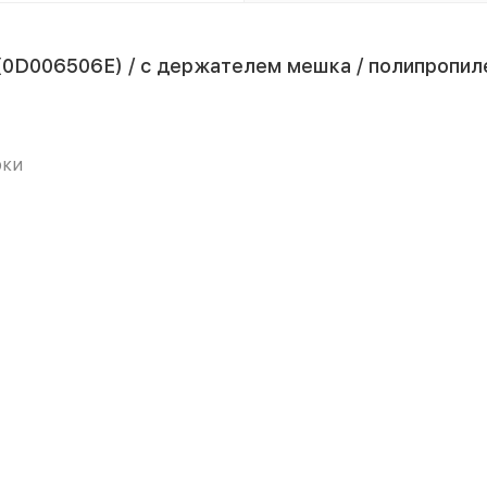
 (0D006506E) / с держателем мешка / полипропил
рки