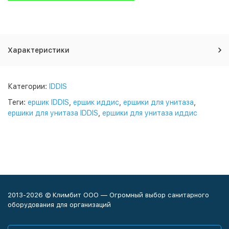
Характеристики
Категории:
IDDIS
Теги:
ершик IDDIS
,
ершик иддис
,
ершики для унитаза
,
ершики для унитаза IDDIS
,
ершики для унитаза иддис
2013-2026 © Климбит ООО — Огромный выбор санитарного
оборудования для организаций