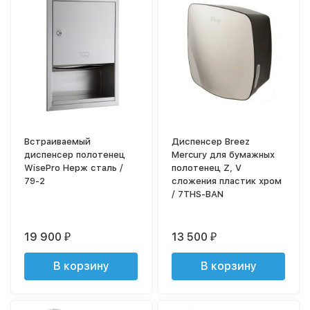
Встраиваемый
Диспенсер Breez
диспенсер полотенец
Mercury для бумажных
WisePro Нерж сталь /
полотенец Z, V
79-2
сложения пластик хром
/ 7THS-BAN
19 900
13 500
₽
₽
В корзину
В корзину