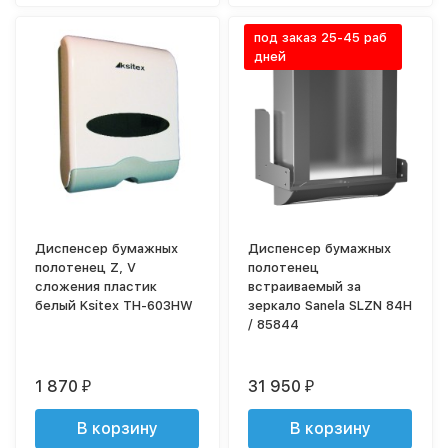
под заказ 25-45 раб
дней
Диспенсер бумажных
Диспенсер бумажных
полотенец Z, V
полотенец
сложения пластик
встраиваемый за
белый Ksitex ТН-603HW
зеркалo Sanela SLZN 84H
/ 85844
1 870
31 950
₽
₽
В корзину
В корзину