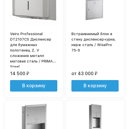
Veiro Professional
Встраиваемый блок в
DT2107CS Диспенсер
стену диспенсер+урна,
для бумажных
нерж сталь / WisePro
полотенец Z, V
79-9
сложения металл
матовая сталь / PRIMA
Steel
14 500
от 43 000
₽
₽
В корзину
В корзину