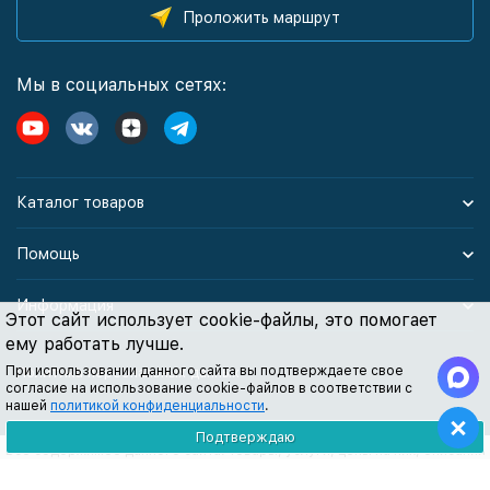
Проложить маршрут
Мы в социальных сетях:
Каталог товаров
Помощь
Информация
Этот сайт использует cookie-файлы, это помогает
ему работать лучше.
При использовании данного сайта вы подтверждаете свое
Политика персональных данных
согласие на использование cookie-файлов в соответствии с
нашей
политикой конфиденциальности
.
Подтверждаю
Все содержимое данного сайта: товары, услуги, цены на них, описания
продукции, статьи и методические рекомендации носят