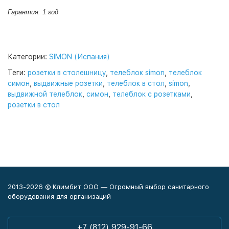
Гарантия: 1 год
Категории:
SIMON (Испания)
Теги:
розетки в столешницу
,
телеблок simon
,
телеблок
симон
,
выдвижные розетки
,
телеблок в стол
,
simon
,
выдвижной телеблок
,
симон
,
телеблок с розетками
,
розетки в стол
2013-2026 © Климбит ООО — Огромный выбор санитарного
оборудования для организаций
+7 (812) 929-91-66