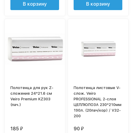
В корзину
В корзину
Полотенца для рук Z-
Полотенца листовые V-
сложения 24*21.6 см
слож. Veiro
Veiro Premium KZ303
PROFESSIONAL 2-слоя
(пач.)
ЦЕЛЛЮЛОЗА 230*210мм
190л. (20пач/кор) / V32-
200
185
90
₽
₽