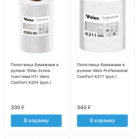
Полотенца бумажные в
Полотенца бумажные в
рулоне 150м 2слоя
рулоне Veiro Professional
(система H1) Veiro
Comfort K211 (рул.)
Comfort K203 (рул.)
330
340
₽
₽
В корзину
В корзину