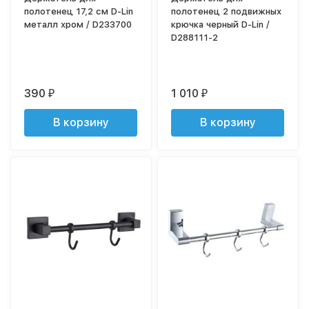
полотенец 17,2 см D-Lin
полотенец 2 подвижных
металл хром / D233700
крючка черный D-Lin /
D288111-2
390
1 010
₽
₽
В корзину
В корзину