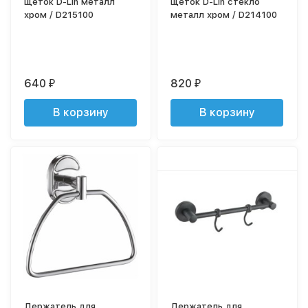
щеток D-Lin металл
щеток D-Lin стекло
хром / D215100
металл хром / D214100
640
820
₽
₽
В корзину
В корзину
Держатель для
Держатель для