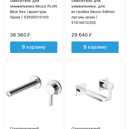
смеситель для
смеситель для
умывальника Keuco PLAN
умывальника, для
Blue без гарнитуры
встройки Keuco Edition
Хром / 53905010100
латунь хром /
51516010200
36 380
29 640
₽
₽
В корзину
В корзину
Однорычажный
Однорычажный