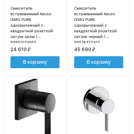
Смеситель
Смеситель
встраиваемый Keuco
встраиваемый Keuco
IXMO PURE
IXMO PURE
однорычажный с
однорычажный с
квадратной розеткой
квадратной розеткой
латунь хром /
латунь черный /
59551019502
59516372102
24 610
45 690
₽
₽
В корзину
В корзину