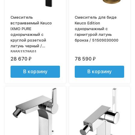
Смеситель
Смеситель для биде
встраиваемый Keuco
Keuco Edition
IXMO PURE
однорычажный с
однорычажный с
гарнитурой латунь
круглой розеткой
бронза / 51509030000
латунь черный /
59551379501
28 670
78 590
₽
₽
В корзину
В корзину