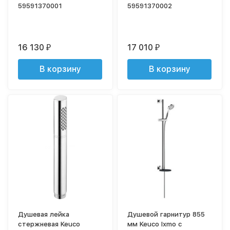
59591370001
59591370002
16 130
17 010
₽
₽
В корзину
В корзину
Душевая лейка
Душевой гарнитур 855
стержневая Keuco
мм Keuco Ixmo с