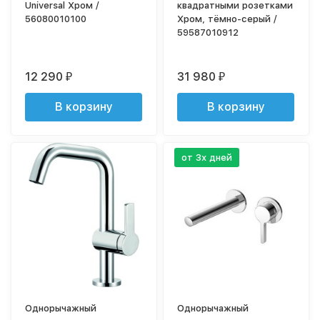
Universal Хром /
квадратными розетками
56080010100
Хром, тёмно-серый /
59587010912
12 290
31 980
₽
₽
В корзину
В корзину
от 3х дней
Однорычажный
Однорычажный