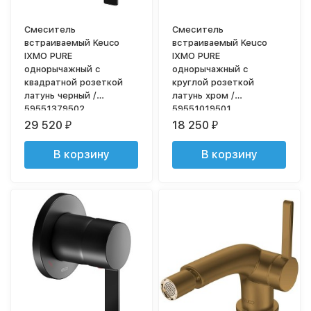
Смеситель
Смеситель
встраиваемый Keuco
встраиваемый Keuco
IXMO PURE
IXMO PURE
однорычажный с
однорычажный с
квадратной розеткой
круглой розеткой
латунь черный /
латунь хром /
59551379502
59551019501
29 520
18 250
₽
₽
В корзину
В корзину