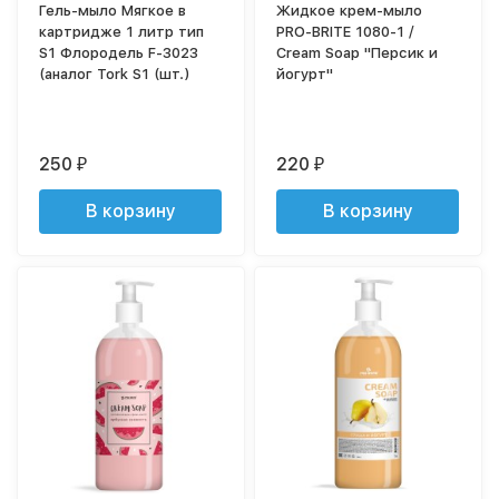
Гель-мыло Мягкое в
Жидкое крем-мыло
картридже 1 литр тип
PRO-BRITE 1080-1 /
S1 Флородель F-3023
Cream Soap "Персик и
(аналог Tork S1 (шт.)
йогурт"
250
220
₽
₽
В корзину
В корзину