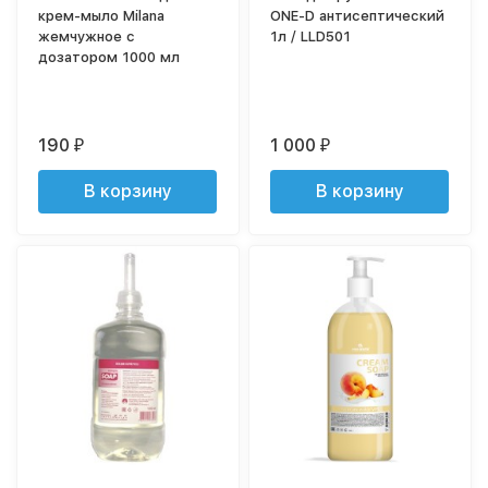
крем-мыло Milana
ONE-D антисептический
жемчужное с
1л / LLD501
дозатором 1000 мл
190
1 000
₽
₽
В корзину
В корзину