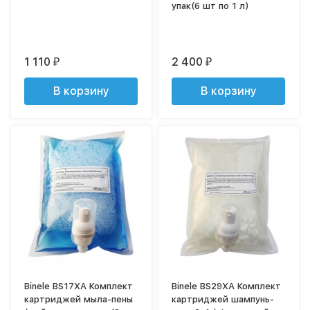
упак(6 шт по 1 л)
1 110
2 400
₽
₽
В корзину
В корзину
Binele BS17XA Комплект
Binele BS29XA Комплект
картриджей мыла-пены
картриджей шампунь-