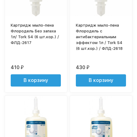
Картридж мыло-пена
Картридж мыло-пена
Флородель Без запаха
Флородель с
1л/ Tork S4 (6 шт.кор.) /
антибактериальным
ФЛД-2617
эффектом 1л / Tork S4
(6 шт.кор.) / ФЛД-2618
410
430
₽
₽
В корзину
В корзину