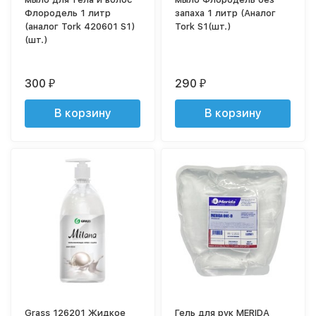
Флородель 1 литр
запаха 1 литр (Аналог
(аналог Tork 420601 S1)
Tork S1(шт.)
(шт.)
300
290
₽
₽
В корзину
В корзину
Grass 126201 Жидкое
Гель для рук MERIDA