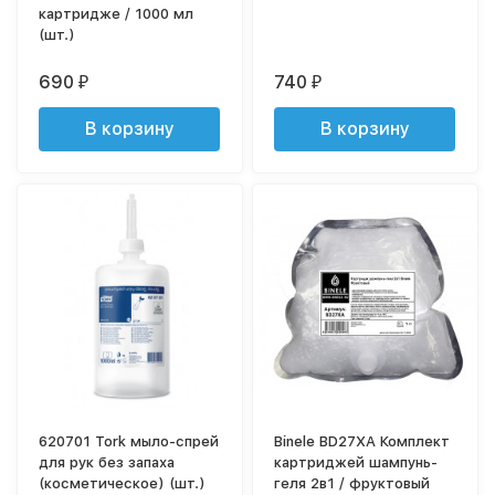
картридже / 1000 мл
(шт.)
690
740
₽
₽
В корзину
В корзину
620701 Tork мыло-спрей
Binele BD27XA Комплект
для рук без запаха
картриджей шампунь-
(косметическое) (шт.)
геля 2в1 / фруктовый