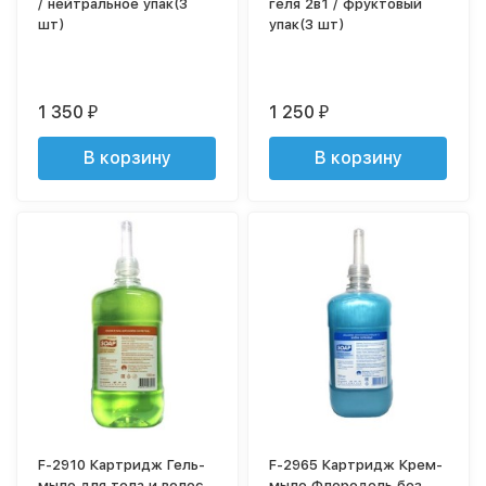
/ нейтральное упак(3
геля 2в1 / фруктовый
шт)
упак(3 шт)
1 350
1 250
₽
₽
В корзину
В корзину
F-2910 Картридж Гель-
F-2965 Картридж Крем-
мыло для тела и волос
мыло Флородель без