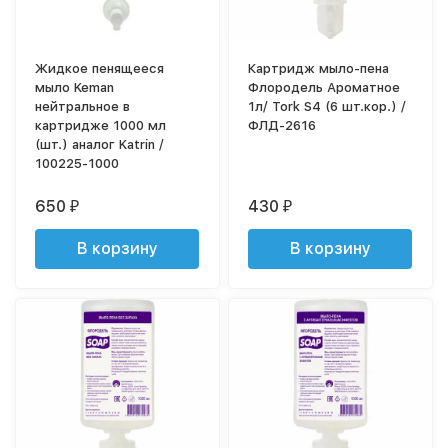
Жидкое пенящееся
Картридж мыло-пена
мыло Keman
Флородель Ароматное
нейтральное в
1л/ Tork S4 (6 шт.кор.) /
картридже 1000 мл
ФЛД-2616
(шт.) аналог Katrin /
100225-1000
650
430
₽
₽
В корзину
В корзину