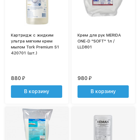
Картридж с жидким
Крем для рук MERIDA
ультра мягким крем
ONE-D "SOFT" 1л /
мылом Tork Premium S1
LLD801
420701 (шт.)
880
980
₽
₽
В корзину
В корзину