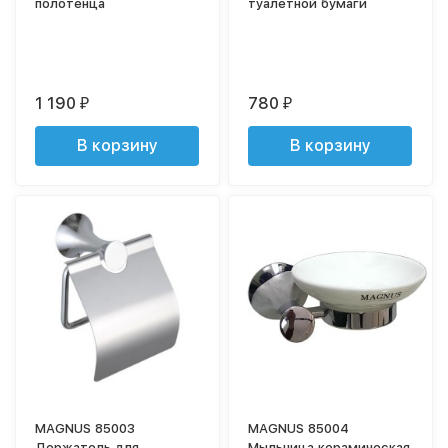
полотенца
туалетной бумаги
1 190
780
₽
₽
В корзину
В корзину
MAGNUS 85003
MAGNUS 85004
Держатель для
Мыльница керамическая