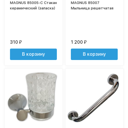
MAGNUS 85005-C Стакан
MAGNUS 85007
керамический (запаска)
Мыльница решетчатая
310
1 200
₽
₽
В корзину
В корзину