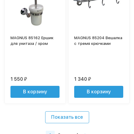
MAGNUS 85162 Ершик
MAGNUS 85204 Вешалка
для унитаза / хром
с тремя крючками
1 550
1 340
₽
₽
В корзину
В корзину
Показать все